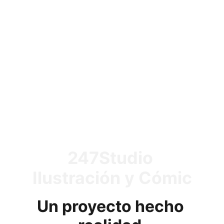
abiertos para 
editoriales y 
clientes 
particulares.
247Studio 
Ilustración y Cómic
Un proyecto hecho 